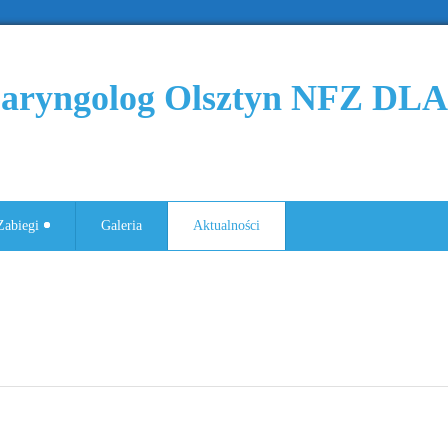
 Laryngolog Olsztyn NFZ DL
Zabiegi
Galeria
Aktualności